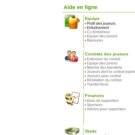
Aide en ligne
Equipe
Profil des joueurs
Entraînement
Co-Entraîneur
Equipe des juniors
Blessures
Contrats des joueurs
Extension du contrat
Equipe des juniors
Marché des transferts
Joueurs dont le contrat expir
Joueurs sans contrat
Résiliation du contrat
Tranfert forcé
Finances
Base de supporters
Sponsors
Articles pour supporters
Stade