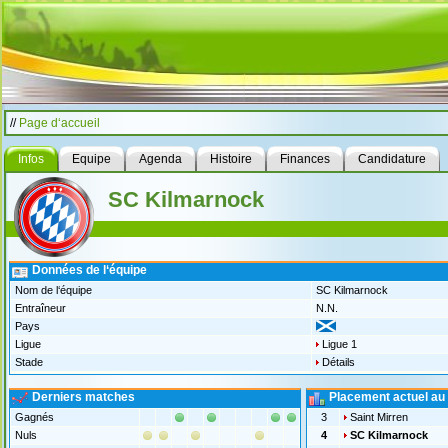
//
Page d‘accueil
Infos
Equipe
Agenda
Histoire
Finances
Candidature
SC Kilmarnock
Données de l‘équipe
Nom de l‘équipe
SC Kilmarnock
Entraîneur
N.N.
Pays
Ligue
Ligue 1
Stade
Détails
Derniers matches
Placement actuel au
Gagnés
3
Saint Mirren
Nuls
4
SC Kilmarnock