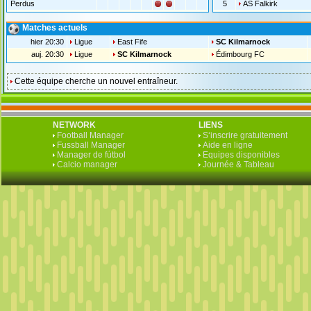
Perdus
5
AS Falkirk
Matches actuels
hier 20:30
Ligue
East Fife
SC Kilmarnock
auj. 20:30
Ligue
SC Kilmarnock
Édimbourg FC
Cette équipe cherche un nouvel entraîneur.
NETWORK
LIENS
Football Manager
S‘inscrire gratuitement
Fussball Manager
Aide en ligne
Manager de fútbol
Equipes disponibles
Calcio manager
Journée & Tableau