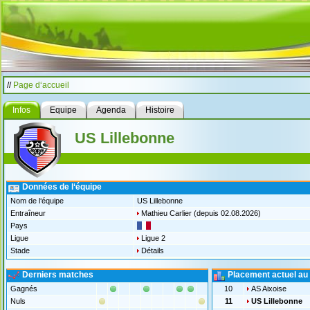
//
Page d‘accueil
Infos
Equipe
Agenda
Histoire
US Lillebonne
Données de l‘équipe
Nom de l‘équipe
US Lillebonne
Entraîneur
Mathieu Carlier
(depuis 02.08.2026)
Pays
Ligue
Ligue 2
Stade
Détails
Derniers matches
Placement actuel au
Gagnés
10
AS Aixoise
Nuls
11
US Lillebonne