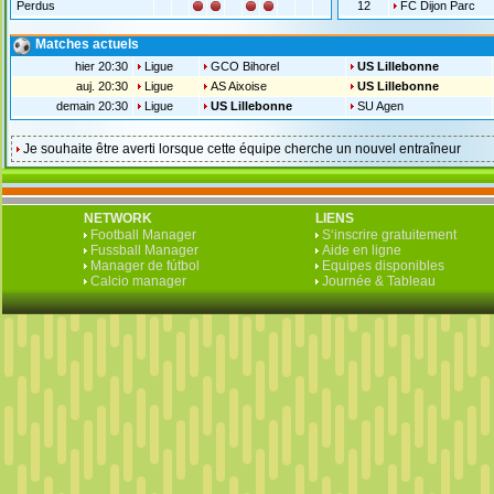
Perdus
12
FC Dijon Parc
Matches actuels
hier 20:30
Ligue
GCO Bihorel
US Lillebonne
auj. 20:30
Ligue
AS Aixoise
US Lillebonne
demain 20:30
Ligue
US Lillebonne
SU Agen
Je souhaite être averti lorsque cette équipe cherche un nouvel entraîneur
NETWORK
LIENS
Football Manager
S‘inscrire gratuitement
Fussball Manager
Aide en ligne
Manager de fútbol
Equipes disponibles
Calcio manager
Journée & Tableau