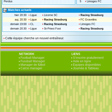
Perdus
5
Limoges FC
Matches actuels
hier 20:30
Ligue
Licorne SC
Racing Strasburg
auj. 20:30
Ligue
Racing Strasburg
FC Gravelins
demain 19:00
CL
Racing Strasburg
Limoges FC
demain 20:30
Ligue
St-Priest Foot
Racing Strasburg
Cette équipe cherche un nouvel entraîneur.
NETWORK
LIENS
Football Manager
S‘inscrire gratuitement
Fussball Manager
Aide en ligne
Manager de fútbol
Equipes disponibles
Calcio manager
Journée & Tableau