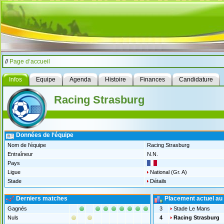
//
Page d‘accueil
Infos
Equipe
Agenda
Histoire
Finances
Candidature
Racing Strasburg
Données de l‘équipe
Nom de l‘équipe
Racing Strasburg
Entraîneur
N.N.
Pays
Ligue
National (Gr. A)
Stade
Détails
Derniers matches
Placement actuel au
Gagnés
3
Stade Le Mans
Nuls
4
Racing Strasburg