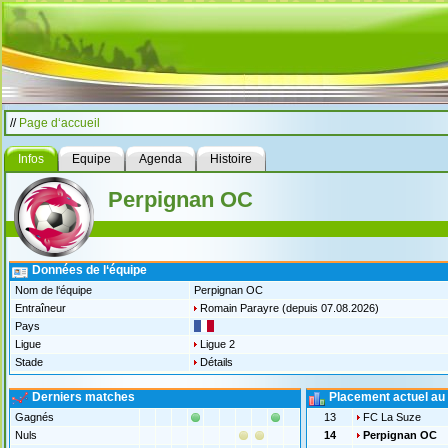
//
Page d‘accueil
Infos
Equipe
Agenda
Histoire
Perpignan OC
Données de l‘équipe
Nom de l‘équipe
Perpignan OC
Entraîneur
Romain Parayre
(depuis 07.08.2026)
Pays
Ligue
Ligue 2
Stade
Détails
Derniers matches
Placement actuel au
Gagnés
13
FC La Suze
Nuls
14
Perpignan OC