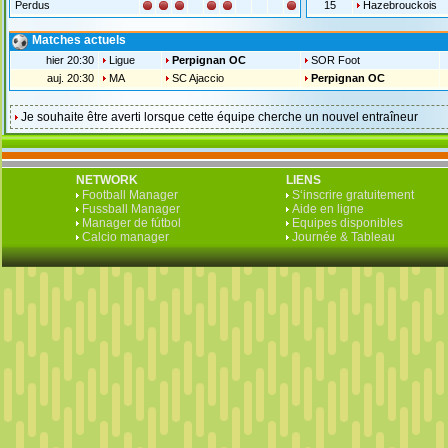
Perdus
15
Hazebrouckois
Matches actuels
hier 20:30
Ligue
Perpignan OC
SOR Foot
auj. 20:30
MA
SC Ajaccio
Perpignan OC
Je souhaite être averti lorsque cette équipe cherche un nouvel entraîneur
NETWORK
LIENS
Football Manager
S‘inscrire gratuitement
Fussball Manager
Aide en ligne
Manager de fútbol
Equipes disponibles
Calcio manager
Journée & Tableau