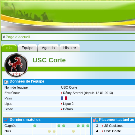
//
Page d‘accueil
Infos
Equipe
Agenda
Histoire
USC Corte
Données de l‘équipe
Nom de l‘équipe
USC Corte
Entraîneur
Rémy Sterchi
(depuis 12.01.2013)
Pays
Ligue
Ligue 2
Stade
Détails
Derniers matches
Placement actuel au
Gagnés
3
JS Coulaines
Nuls
4
USC Corte