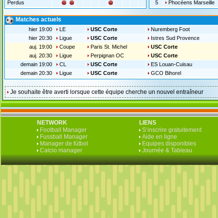
Perdus
5
Phocéens Marseille
Matches actuels
hier 19:00
LE
USC Corte
Nuremberg Foot
hier 20:30
Ligue
USC Corte
Istres Sud Provence
auj. 19:00
Coupe
Paris St. Michel
USC Corte
auj. 20:30
Ligue
Perpignan OC
USC Corte
demain 19:00
CL
USC Corte
ES Louan-Cuisau
demain 20:30
Ligue
USC Corte
GCO Bihorel
Je souhaite être averti lorsque cette équipe cherche un nouvel entraîneur
NETWORK
LIENS
Football Manager
S‘inscrire gratuitement
Fussball Manager
Aide en ligne
Manager de fútbol
Equipes disponibles
Calcio manager
Journée & Tableau