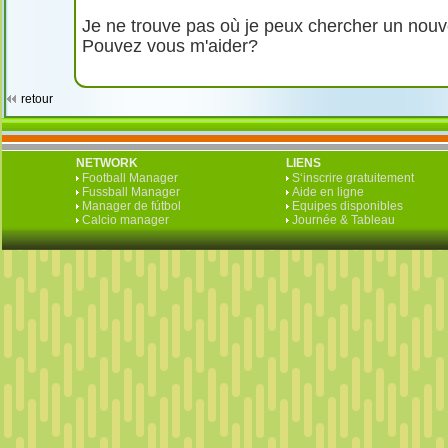
Je ne trouve pas où je peux chercher un nou
Pouvez vous m'aider?
retour
NETWORK
LIENS
Football Manager
S‘inscrire gratuitement
Fussball Manager
Aide en ligne
Manager de fútbol
Equipes disponibles
Calcio manager
Journée & Tableau