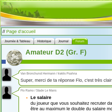
//
Page d‘accueil
Journée & Tableau
Historique
Journal
Forum
Amateur D2 (Gr. F)
Van Bronchunst Hermann
/
Iraklis Psahna
Super, merci de ta réponse Flo, c'est très clair
Flo Ramo
/
Stade Le Mans
Le salaire
du joueur que vous souhaitez recruter da
être au maximum le double du salaire moy