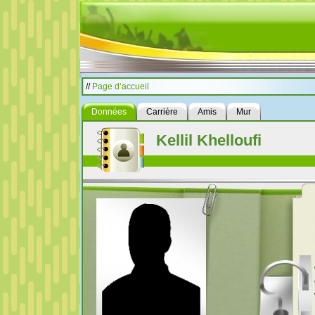
//
Page d‘accueil
Données
Carrière
Amis
Mur
Kellil Khelloufi