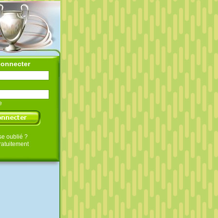
connecter
e
e oublié ?
gratuitement