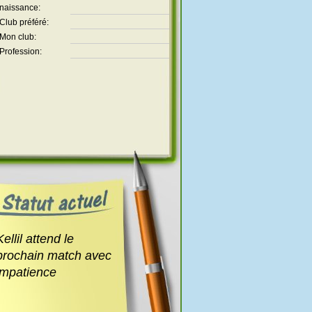
naissance:
Club préféré:
Mon club:
Profession:
Kellil attend le
prochain match avec
impatience