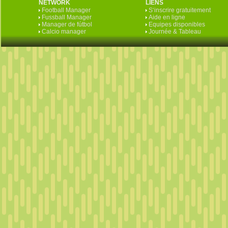
NETWORK
LIENS
Football Manager
S‘inscrire gratuitement
Fussball Manager
Aide en ligne
Manager de fútbol
Equipes disponibles
Calcio manager
Journée & Tableau