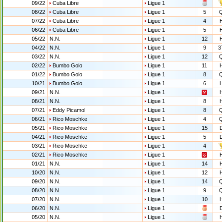
09/22
Cuba Libre
Ligue 1
08/22
Cuba Libre
Ligue 1
5
07/22
Cuba Libre
Ligue 1
4
06/22
Cuba Libre
Ligue 1
5
05/22
N.N.
Ligue 1
12
04/22
N.N.
Ligue 1
9
3
03/22
N.N.
Ligue 1
12
02/22
Bumbo Golo
Ligue 1
11
01/22
Bumbo Golo
Ligue 1
8
10/21
Bumbo Golo
Ligue 1
6
09/21
N.N.
Ligue 1
08/21
N.N.
Ligue 1
8
07/21
Eddy Picamol
Ligue 1
8
06/21
Rico Moschke
Ligue 1
4
05/21
Rico Moschke
Ligue 1
15
04/21
Rico Moschke
Ligue 1
5
03/21
Rico Moschke
Ligue 1
4
02/21
Rico Moschke
Ligue 1
01/21
N.N.
Ligue 1
14
10/20
N.N.
Ligue 1
12
09/20
N.N.
Ligue 1
14
08/20
N.N.
Ligue 1
9
07/20
N.N.
Ligue 1
10
06/20
N.N.
Ligue 1
05/20
N.N.
Ligue 1