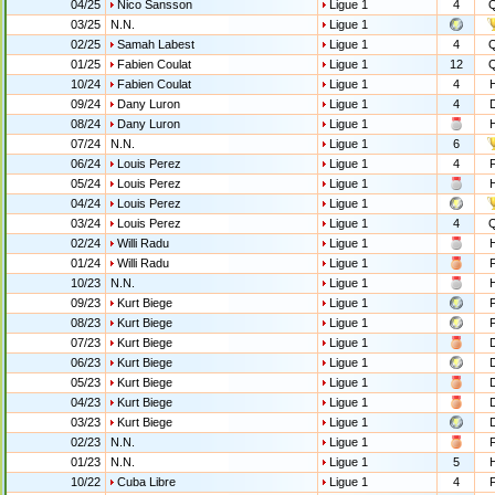
04/25
Nico Sansson
Ligue 1
4
03/25
N.N.
Ligue 1
02/25
Samah Labest
Ligue 1
4
01/25
Fabien Coulat
Ligue 1
12
10/24
Fabien Coulat
Ligue 1
4
09/24
Dany Luron
Ligue 1
4
08/24
Dany Luron
Ligue 1
07/24
N.N.
Ligue 1
6
06/24
Louis Perez
Ligue 1
4
05/24
Louis Perez
Ligue 1
04/24
Louis Perez
Ligue 1
03/24
Louis Perez
Ligue 1
4
02/24
Willi Radu
Ligue 1
01/24
Willi Radu
Ligue 1
10/23
N.N.
Ligue 1
09/23
Kurt Biege
Ligue 1
08/23
Kurt Biege
Ligue 1
07/23
Kurt Biege
Ligue 1
06/23
Kurt Biege
Ligue 1
05/23
Kurt Biege
Ligue 1
04/23
Kurt Biege
Ligue 1
03/23
Kurt Biege
Ligue 1
02/23
N.N.
Ligue 1
01/23
N.N.
Ligue 1
5
10/22
Cuba Libre
Ligue 1
4