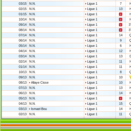
03/15
N.N.
Ligue 1
7
02/15
N.N.
Ligue 1
13
01/15
N.N.
Ligue 1
10/14
N.N.
Ligue 1
09/14
N.N.
Ligue 1
3
08/14
N.N.
Ligue 1
3
07/14
N.N.
Ligue 1
14
06/14
N.N.
Ligue 1
9
05/14
N.N.
Ligue 1
6
04/14
N.N.
Ligue 1
12
03/14
N.N.
Ligue 1
13
02/14
N.N.
Ligue 1
11
01/14
N.N.
Ligue 1
11
10/13
N.N.
Ligue 1
8
09/13
N.N.
Ligue 1
10
08/13
Allaye Cisse
Ligue 1
10
07/13
N.N.
Ligue 1
13
06/13
N.N.
Ligue 1
14
05/13
N.N.
Ligue 1
04/13
N.N.
Ligue 1
15
03/13
Ismael Bou
Ligue 1
14
02/13
N.N.
Ligue 1
11