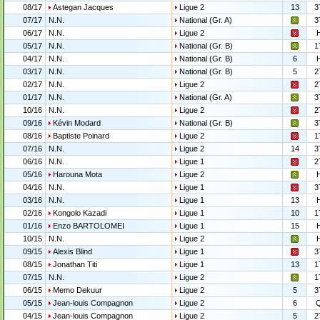
08/17
Astegan Jacques
Ligue 2
13
3
07/17
N.N.
National (Gr. A)
3
06/17
N.N.
Ligue 2
05/17
N.N.
National (Gr. B)
1
04/17
N.N.
National (Gr. B)
6
03/17
N.N.
National (Gr. B)
5
2
02/17
N.N.
Ligue 2
2
01/17
N.N.
National (Gr. A)
3
10/16
N.N.
Ligue 2
2
09/16
Kévin Modard
National (Gr. B)
3
08/16
Baptiste Poinard
Ligue 2
1
07/16
N.N.
Ligue 2
14
3
06/16
N.N.
Ligue 1
2
05/16
Harouna Mota
Ligue 2
04/16
N.N.
Ligue 1
3
03/16
N.N.
Ligue 1
13
02/16
Kongolo Kazadi
Ligue 1
10
1
01/16
Enzo BARTOLOMEI
Ligue 1
15
10/15
N.N.
Ligue 2
09/15
Alexis Blind
Ligue 1
3
08/15
Jonathan Titi
Ligue 1
13
1
07/15
N.N.
Ligue 2
1
06/15
Memo Dekuur
Ligue 2
5
3
05/15
Jean-louis Compagnon
Ligue 2
6
04/15
Jean-louis Compagnon
Ligue 2
5
2