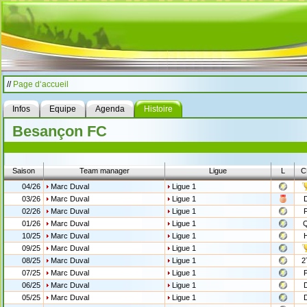
//
Page d‘accueil
Infos
Equipe
Agenda
Histoire
Besançon FC
Saison
Team manager
Ligue
L
C
04/26
Marc Duval
Ligue 1
03/26
Marc Duval
Ligue 1
02/26
Marc Duval
Ligue 1
01/26
Marc Duval
Ligue 1
10/25
Marc Duval
Ligue 1
09/25
Marc Duval
Ligue 1
08/25
Marc Duval
Ligue 1
2
07/25
Marc Duval
Ligue 1
06/25
Marc Duval
Ligue 1
05/25
Marc Duval
Ligue 1