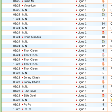
04/25
Gims Mr
Ligue 1
03/25
Vince Lac
Ligue 1
4
02/25
N.N.
Ligue 1
01/25
N.N.
Ligue 1
10/24
N.N.
Ligue 1
7
09/24
N.N.
Ligue 1
14
08/24
N.N.
Ligue 1
12
07/24
N.N.
Ligue 1
06/24
Chris Arandus
Ligue 1
10
05/24
N.N.
Ligue 1
04/24
N.N.
Ligue 1
12
3
03/24
Thor Olsen
Ligue 1
6
02/24
Thor Olsen
Ligue 1
01/24
Thor Olsen
Ligue 1
5
10/23
Thor Olsen
Ligue 1
09/23
Thor Olsen
Ligue 1
6
08/23
N.N.
Ligue 1
5
07/23
Jonny Chash
Ligue 1
8
06/23
Jonny Chash
Ligue 1
05/23
N.N.
Ligue 1
8
04/23
Edie Goal
Ligue 1
11
03/23
Edie Goal
Ligue 1
02/23
N.N.
Ligue 1
4
01/23
Po Po
Ligue 1
5
10/22
Po Po
Ligue 1
4