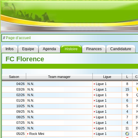
//
Page d‘accueil
Infos
Equipe
Agenda
Histoire
Finances
Candidature
FC Florence
Saison
Team manager
Ligue
L
C
04/26
N.N.
Ligue 1
8
03/26
N.N.
Ligue 1
15
02/26
N.N.
Ligue 1
9
01/26
N.N.
Ligue 1
6
10/25
N.N.
Ligue 1
5
09/25
N.N.
Ligue 1
4
08/25
N.N.
Ligue 1
7
3
07/25
N.N.
Ligue 1
4
06/25
N.N.
Ligue 1
11
3
05/25
Rock Mini
Ligue 1