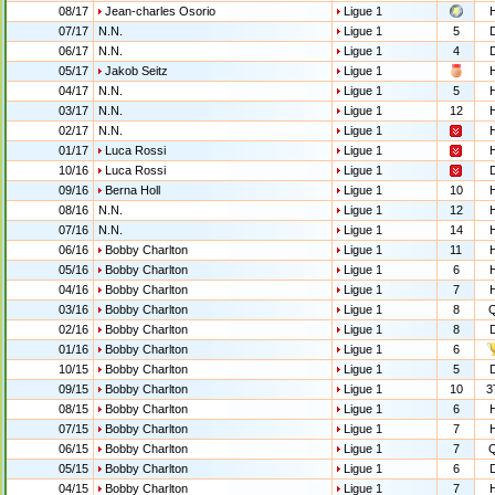
08/17
Jean-charles Osorio
Ligue 1
07/17
N.N.
Ligue 1
5
06/17
N.N.
Ligue 1
4
05/17
Jakob Seitz
Ligue 1
04/17
N.N.
Ligue 1
5
03/17
N.N.
Ligue 1
12
02/17
N.N.
Ligue 1
01/17
Luca Rossi
Ligue 1
10/16
Luca Rossi
Ligue 1
09/16
Berna Holl
Ligue 1
10
08/16
N.N.
Ligue 1
12
07/16
N.N.
Ligue 1
14
06/16
Bobby Charlton
Ligue 1
11
05/16
Bobby Charlton
Ligue 1
6
04/16
Bobby Charlton
Ligue 1
7
03/16
Bobby Charlton
Ligue 1
8
02/16
Bobby Charlton
Ligue 1
8
01/16
Bobby Charlton
Ligue 1
6
10/15
Bobby Charlton
Ligue 1
5
09/15
Bobby Charlton
Ligue 1
10
3
08/15
Bobby Charlton
Ligue 1
6
07/15
Bobby Charlton
Ligue 1
7
06/15
Bobby Charlton
Ligue 1
7
05/15
Bobby Charlton
Ligue 1
6
04/15
Bobby Charlton
Ligue 1
7