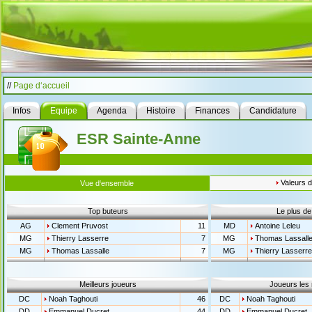
//
Page d‘accueil
Infos
Equipe
Agenda
Histoire
Finances
Candidature
ESR Sainte-Anne
Valeurs 
Vue d‘ensemble
Top buteurs
Le plus de
AG
Clement Pruvost
11
MD
Antoine Leleu
MG
Thierry Lasserre
7
MG
Thomas Lassall
MG
Thomas Lassalle
7
MG
Thierry Lasserre
Meilleurs joueurs
Joueurs les
DC
Noah Taghouti
46
DC
Noah Taghouti
DD
Emmanuel Ducret
44
DD
Emmanuel Ducret