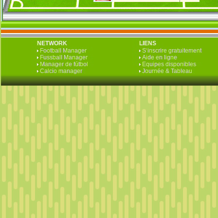
NETWORK
LIENS
Football Manager
S‘inscrire gratuitement
Fussball Manager
Aide en ligne
Manager de fútbol
Equipes disponibles
Calcio manager
Journée & Tableau