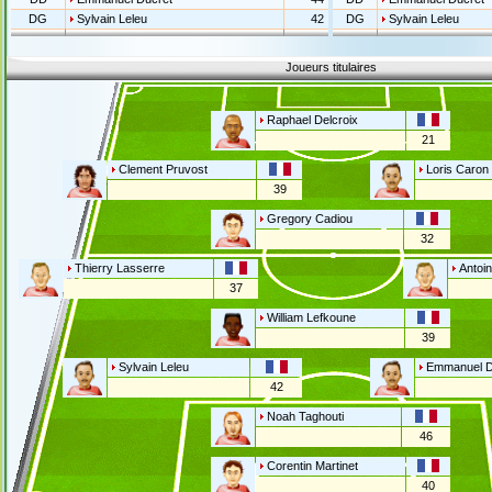
DG
Sylvain Leleu
42
DG
Sylvain Leleu
Joueurs titulaires
Raphael Delcroix
21
Clement Pruvost
Loris Caron
39
Gregory Cadiou
32
Thierry Lasserre
Antoin
37
William Lefkoune
39
Sylvain Leleu
Emmanuel D
42
Noah Taghouti
46
Corentin Martinet
40