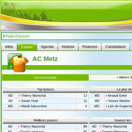
//
Page d‘accueil
Infos
Equipe
Agenda
Histoire
Finances
Candidature
AC Metz
Valeurs 
Vue d‘ensemble
Top buteurs
Le plus de
AD
Thierry Marechal
13
MD
Arnaud Geier
AD
Xavier Huet
11
MD
Younes Martins
MG
Wasili Jakuschew
8
MG
Luís de Gogorza
Meilleurs joueurs
Joueurs les
AD
Thierry Marechal
89
AD
Thierry Marechal
AG
David Lamarque
85
MC
Damien Bidanessy