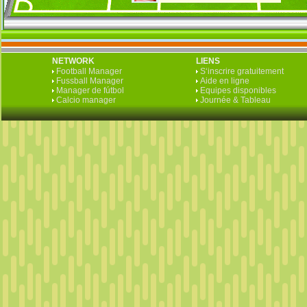
NETWORK
LIENS
Football Manager
S‘inscrire gratuitement
Fussball Manager
Aide en ligne
Manager de fútbol
Equipes disponibles
Calcio manager
Journée & Tableau