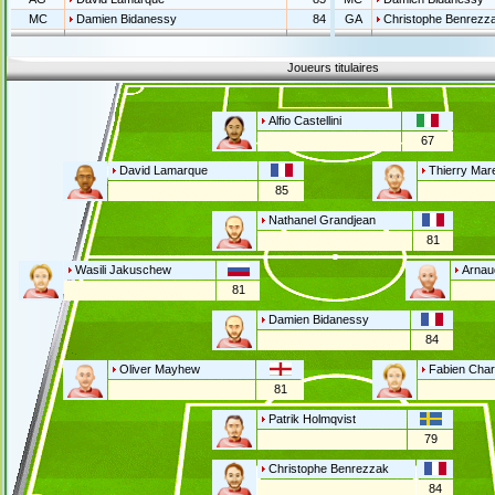
MC
Damien Bidanessy
84
GA
Christophe Benrezz
Joueurs titulaires
Alfio Castellini
67
David Lamarque
Thierry Mar
85
Nathanel Grandjean
81
Wasili Jakuschew
Arnau
81
Damien Bidanessy
84
Oliver Mayhew
Fabien Cha
81
Patrik Holmqvist
79
Christophe Benrezzak
84