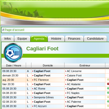
//
Page d‘accueil
Infos
Equipe
Agenda
Histoire
Finances
Candidature
Cagliari Foot
Date / Heure
Domicile
Extérieur
09.08 20:30
A
Cagliari Foot
AC Livourne
demain 20:30
L
Cagliari Foot
Catane Foot
auj. 20:30
L
FC Florence
Cagliari Foot
hier 20:30
L
Cagliari Foot
AC Atalante
05.08 20:30
L
AC Rome
Cagliari Foot
04.08 20:30
L
Cagliari Foot
FC Naples
03.08 20:30
L
Semporia Gênes
Cagliari Foot
02.08 20:30
L
Cagliari Foot
AC Palerme
01.08 20:30
L
FC Azzurri
Cagliari Foot