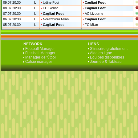
09.07 20:30
L
Udine Foot
Cagliari Foot
08.07 20:30
L
FC Sienne
Cagliari Foot
07.07 20:30
L
Cagliari Foot
AC Livourne
06.07 20:30
L
Nerazzurra Milan
Cagliari Foot
05.07 20:30
L
Cagliari Foot
FC Milan
NETWORK
LIENS
Football Manager
S‘inscrire gratuitement
Fussball Manager
Aide en ligne
Manager de fútbol
Equipes disponibles
Calcio manager
Journée & Tableau