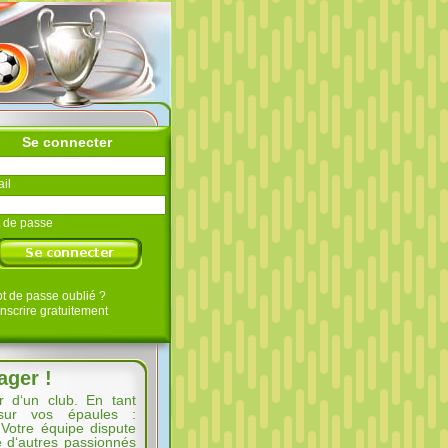
Se connecter
il
 de passe
t de passe oublié ?
inscrire gratuitement
ager !
 d‘un club. En tant
 sur vos épaules :
. Votre équipe dispute
re d‘autres passionnés