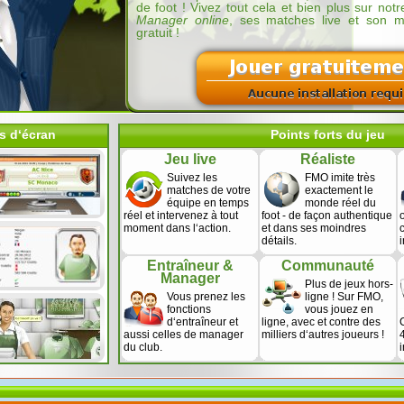
de foot ! Vivez tout cela et bien plus sur notr
Manager online
, ses matches live et son m
gratuit !
es d‘écran
Points forts du jeu
Jeu live
Réaliste
Suivez les
FMO imite très
matches de votre
exactement le
équipe en temps
monde réel du
réel et intervenez à tout
foot - de façon authentique
moment dans l‘action.
et dans ses moindres
détails.
Entraîneur &
Communauté
Manager
Plus de jeux hors-
Vous prenez les
ligne ! Sur FMO,
fonctions
vous jouez en
d‘entraîneur et
ligne, avec et contre des
aussi celles de manager
milliers d‘autres joueurs !
du club.