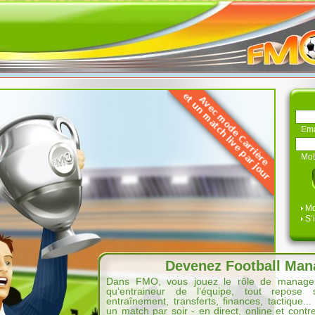
Ema
Mot
Mo
S‘
Devenez Football Man
Dans FMO, vous jouez le rôle de manager
qu‘entraineur de l‘équipe, tout repose
entraînement, transferts, finances, tactique..
un match par soir - en direct, online et cont