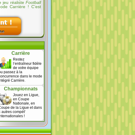
e jeu réaliste
Football
ode Carrière ! C‘est
Carrière
Restez
l‘entraîneur fidèle
de votre équipe
ou passez à la
concurrence dans le mode
intégré Carrière.
Championnats
Jouez en Ligue,
en Coupe
Nationale, en
Coupe de la Ligue et dans
4 autres compét‘
internationales !