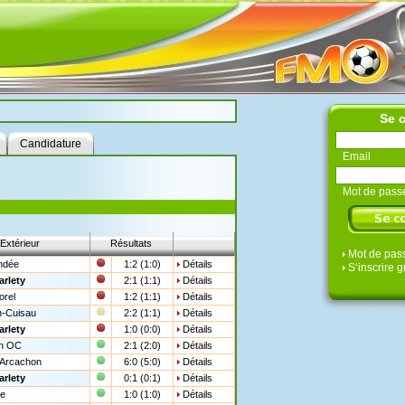
Se 
Candidature
Email
Mot de pass
Extérieur
Résultats
Mot de pass
endée
1:2 (1:0)
Détails
S‘inscrire 
arlety
2:1 (1:1)
Détails
rel
1:2 (1:1)
Détails
-Cuisau
2:2 (1:1)
Détails
arlety
1:0 (0:0)
Détails
an OC
2:1 (2:0)
Détails
'Arcachon
6:0 (5:0)
Détails
arlety
0:1 (0:1)
Détails
se
1:0 (1:0)
Détails