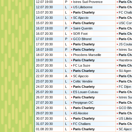
12.07 19:00
P
Istres Sud Provence
Paris Ch
12.07 20:30
L
US Lillebonne
Paris Ch
13.07 20:30
L
Paris Charlety
FC Chall
14.07 20:30
L
SC Ajaccio
Paris Ch
15.07 20:30
L
Paris Charlety
USC Cor
16.07 19:00
P
Saint-Quentin
Paris Ch
16.07 20:30
L
SOR Foot
Paris Ch
17.07 19:00
P
GCO Bihorel
Paris Ch
17.07 20:30
L
Paris Charlety
JS Coula
18.07 19:00
P
Paris Charlety
Istres S
18.07 20:30
L
Phocéens Marseille
Paris Ch
19.07 20:30
L
Paris Charlety
Hazebro
20.07 20:30
L
FC La Suze
Paris Ch
21.07 20:30
L
Paris Charlety
SU Agen
22.07 20:30
A
SC Ajaccio
Paris Ch
23.07 20:30
L
Celtic Vendée
Paris Ch
24.07 20:30
L
Paris Charlety
FC Dijon
25.07 20:30
L
ES Louan-Cuisau
Paris Ch
26.07 20:30
L
Paris Charlety
Istres S
27.07 20:30
L
Perpignan OC
Paris Ch
28.07 20:30
L
Paris Charlety
GCO Biho
29.07 20:30
L
AS Aixoise
Paris Ch
30.07 20:30
L
Paris Charlety
US Lille
31.07 20:30
L
FC Challans
Paris Ch
01.08 20:30
L
Paris Charlety
SC Ajacc