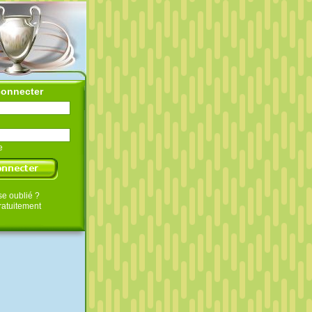
connecter
e
e oublié ?
gratuitement