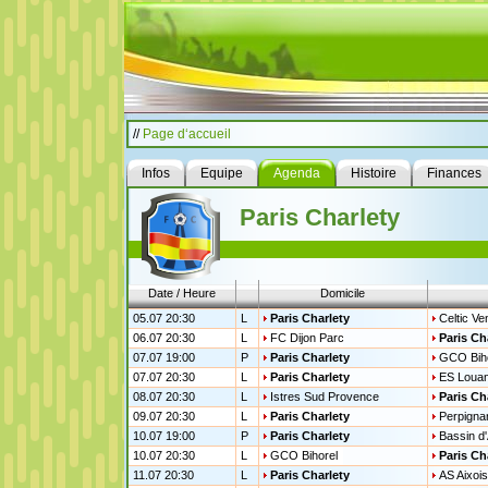
//
Page d‘accueil
Infos
Equipe
Agenda
Histoire
Finances
Paris Charlety
Date / Heure
Domicile
05.07 20:30
L
Paris Charlety
Celtic V
06.07 20:30
L
FC Dijon Parc
Paris Ch
07.07 19:00
P
Paris Charlety
GCO Biho
07.07 20:30
L
Paris Charlety
ES Louan
08.07 20:30
L
Istres Sud Provence
Paris Ch
09.07 20:30
L
Paris Charlety
Perpign
10.07 19:00
P
Paris Charlety
Bassin d
10.07 20:30
L
GCO Bihorel
Paris Ch
11.07 20:30
L
Paris Charlety
AS Aixoi